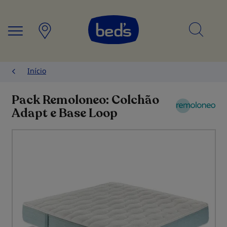
Searc
Início
Pack Remoloneo: Colchão
Adapt e Base Loop
Saltar
para
o
final
da
Galeria
de
imagens