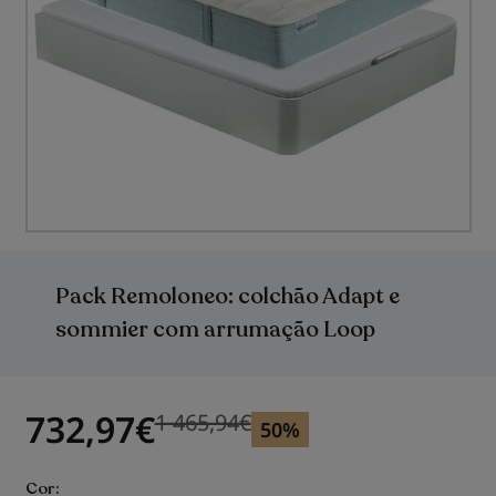
Saltar
para
o
Pack Remoloneo: colchão Adapt e
início
da
sommier com arrumação Loop
Galeria
de
imagens
732,97
€
1 465,94
€
Previous price
Previous price 1 465,94
€
50%
Cor