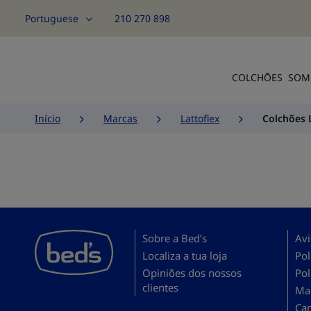
Portuguese
210 270 898
Idioma
COLCHÕES
SOM
Início
Marcas
Lattoflex
Colchões 
Sobre a Bed’s
Avi
Localiza a tua loja
Pol
Opiniões dos nossos
Pol
clientes
Map
Can