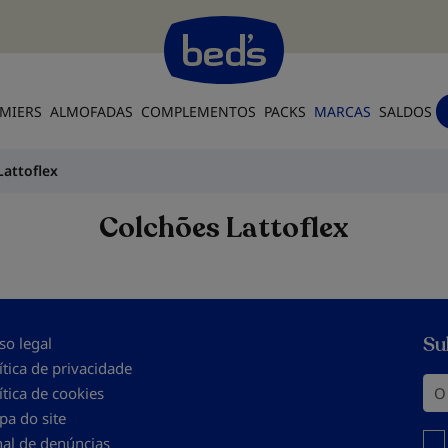
MIERS
ALMOFADAS
COMPLEMENTOS
PACKS
MARCAS
SALDOS
Lattoflex
Colchões Lattoflex
Su
so legal
ítica de privacidade
O s
ítica de cookies
a do site
Você
al de denúncias