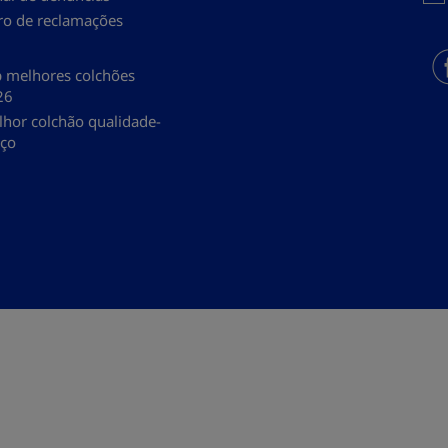
ro de reclamações
 melhores colchões
26
hor colchão qualidade-
eço