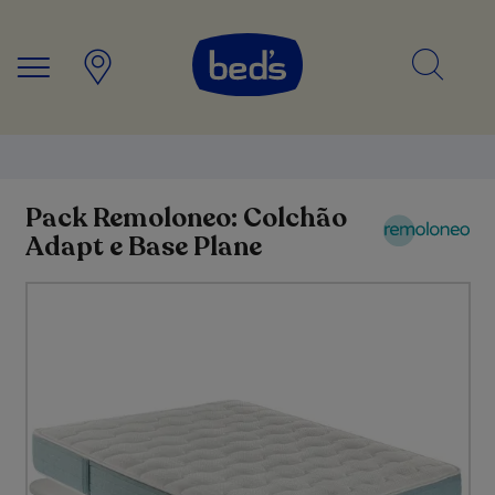
Searc
Pack Remoloneo: Colchão
Adapt e Base Plane
Saltar
para
o
final
da
Galeria
de
imagens