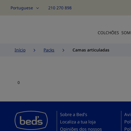
Portuguese
210 270 898
Idioma
COLCHÕES
SOM
Início
Packs
Camas articuladas
0
Sobre a Bed’s
Avi
Localiza a tua loja
Pol
Opiniões dos nossos
Pol