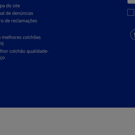
a do site
Você
al de denúncias
ro de reclamações
 melhores colchões
26
hor colchão qualidade-
eço