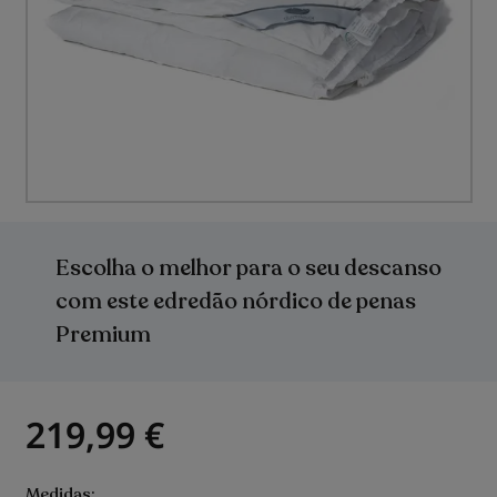
Saltar
para
o
Escolha o melhor para o seu descanso
início
da
com este edredão nórdico de penas
Galeria
Premium
de
imagens
219,99 €
Medidas