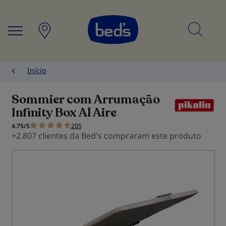
Searc
Início
Sommier com Arrumação
Infinity Box Al Aire
4.75/5
205
+2.807 clientes da Bed's compraram este produto
Saltar
para
o
final
da
Galeria
de
imagens