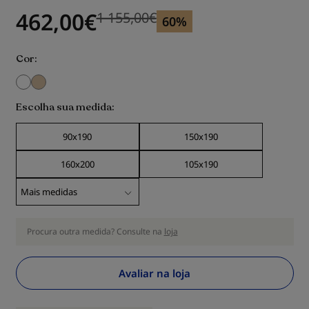
462,00
€
1 155,00
€
Previous price
Previous price 1 155,00
€
60%
Cor
Escolha sua medida
90x190
150x190
160x200
105x190
Procura outra medida? Consulte na
loja
Avaliar na loja