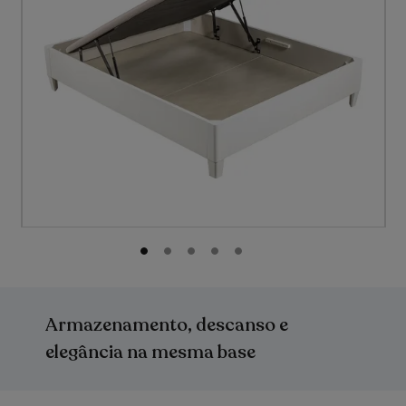
Saltar
para
o
Armazenamento, descanso e
início
da
elegância na mesma base
Galeria
de
imagens