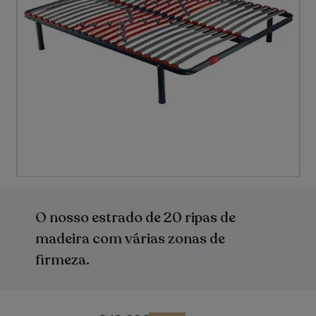
Saltar
para
o
O nosso estrado de 20 ripas de
início
da
madeira com várias zonas de
Galeria
firmeza.
de
imagens