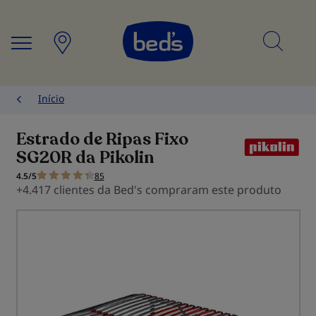
Searc
Início
Estrado de Ripas Fixo
SG20R da Pikolin
4.5/5
85
+4.417 clientes da Bed's compraram este produto
Saltar
para
o
final
da
Galeria
de
imagens