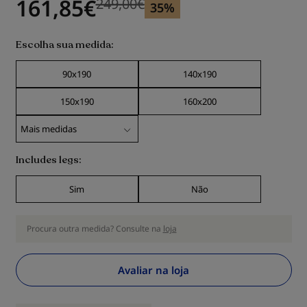
161,85
€
249,00
€
Previous price
Previous price 249,00
€
35%
Escolha sua medida
90x190
140x190
150x190
160x200
Includes legs
Sim
Não
Procura outra medida? Consulte na
loja
Avaliar na loja