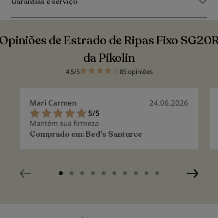
Garantias e serviço
Opiniões de Estrado de Ripas Fixo SG20
da Pikolin
4.5/5
85 opiniões
Mari Carmen
24.06.2026
5/5
100%
Mantém sua firmeza
Comprado em:
Bed's Santurce