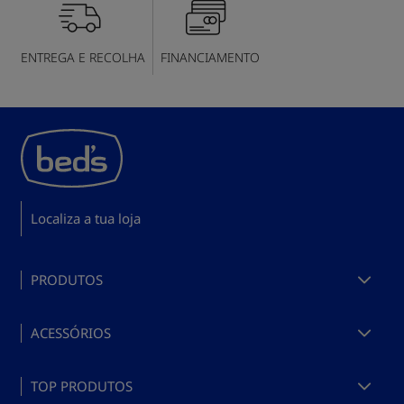
ENTREGA E RECOLHA
FINANCIAMENTO
Localiza a tua loja
PRODUTOS
Comprar colchões
ACESSÓRIOS
Comprar almofadas
Comprar almofadas
Comprar bases e somieres
TOP PRODUTOS
Acessórios para camas