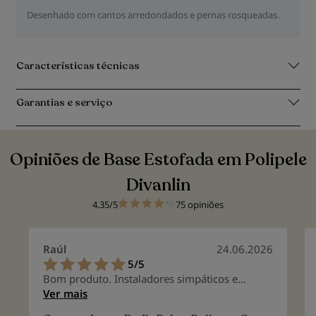
Desenhado com cantos arredondados e pernas rosqueadas.
Características técnicas
Garantias e serviço
Opiniões de Base Estofada em Polipele
Divanlin
4.35/5
75 opiniões
Raúl
24.06.2026
5/5
100%
Bom produto. Instaladores simpáticos e
rápidos.
Ver mais