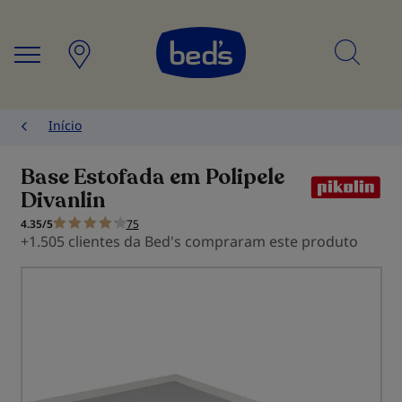
Searc
Início
Base Estofada em Polipele
Divanlin
4.35/5
75
+1.505 clientes da Bed's compraram este produto
Saltar
para
o
final
da
Galeria
de
imagens