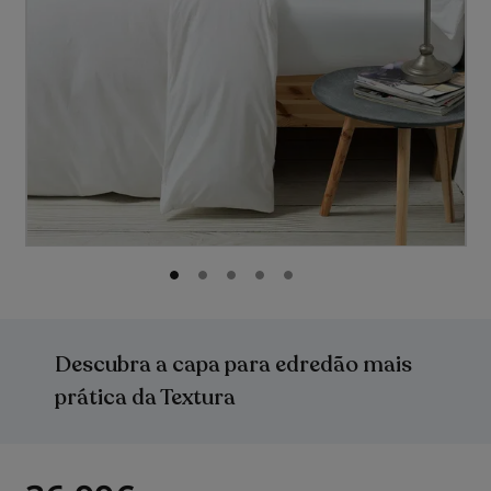
Saltar
para
o
Descubra a capa para edredão mais
início
da
prática da Textura
Galeria
de
imagens