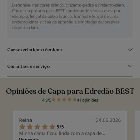
Disponível nas cores branco, cinzento-pedra e cinzento-claro.
Crie o seu próprio pack BEST combinando várias cores: por
exemplo, lençol de baixo branco, fronhas e lençol de cima
cinzento-cinza e capa de edredão e almofadas decorativas
cinzento-claro.
Características técnicas
Garantias e serviço
Opiniões de Capa para Edredão BEST
4.9/5
41 opiniões
Reina
24.06.2026
5/5
100%
Minha cama ficou linda com a capa de
edredom; ela é de alta qualidade porque é feita
Ver mais