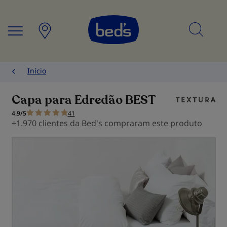
Searc
Início
Capa para Edredão BEST
4.9/5
41
+1.970 clientes da Bed's compraram este produto
Saltar
para
o
final
da
Galeria
de
imagens